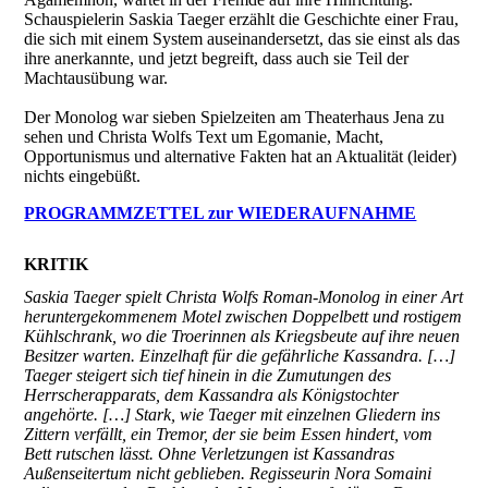
Schauspielerin Saskia Taeger erzählt die Geschichte einer Frau,
die sich mit einem System auseinandersetzt, das sie einst als das
ihre anerkannte, und jetzt begreift, dass auch sie Teil der
Machtausübung war.
Der Monolog war sieben Spielzeiten am Theaterhaus Jena zu
sehen und Christa Wolfs Text um Egomanie, Macht,
Opportunismus und alternative Fakten hat an Aktualität (leider)
nichts eingebüßt.
PROGRAMMZETTEL zur WIEDERAUFNAHME
KRITIK
Saskia Taeger spielt Christa Wolfs Roman-Monolog in einer Art
heruntergekommenem Motel zwischen Doppelbett und rostigem
Kühlschrank, wo die Troerinnen als Kriegsbeute auf ihre neuen
Besitzer warten. Einzelhaft für die gefährliche Kassandra. […]
Taeger steigert sich tief hinein in die Zumutungen des
Herrscherapparats, dem Kassandra als Königstochter
angehörte. […] Stark, wie Taeger mit einzelnen Gliedern ins
Zittern verfällt, ein Tremor, der sie beim Essen hindert, vom
Bett rutschen lässt. Ohne Verletzungen ist Kassandras
Außenseitertum nicht geblieben. Regisseurin Nora Somaini