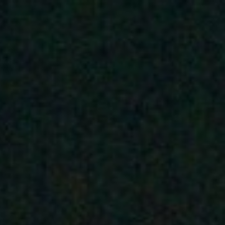
ANFANG
legale wunder GbR
NORA SOMAINI
FLÜSTERASPHALT