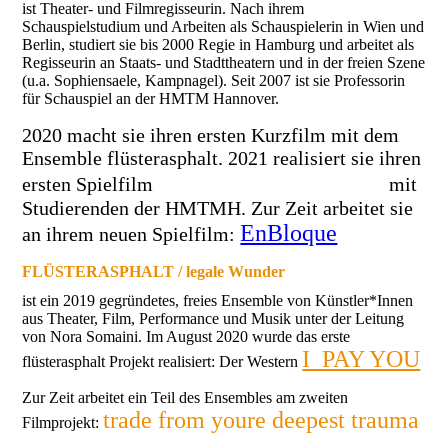
ist Theater- und Filmregisseurin. Nach ihrem
Schauspielstudium und Arbeiten als Schauspielerin in Wien und
Berlin, studiert sie bis 2000 Regie in Hamburg und arbeitet als
Regisseurin an Staats- und Stadttheatern und in der freien Szene
(u.a. Sophiensaele, Kampnagel). Seit 2007 ist sie Professorin
für Schauspiel an der HMTM Hannover.
2020 macht sie ihren ersten Kurzfilm mit dem
Ensemble
flüsterasphalt
.
2021 realisiert sie ihren
SCHLEUDERTRAUM
ersten Spielfilm
mit
Studierenden der HMTMH. Zur Zeit arbeitet sie
EnBloque
an ihrem neuen Spielfilm:
FLÜSTERASPHALT / legale Wunder
ist ein 2019 gegründetes, freies Ensemble von Künstler*Innen
aus Theater, Film, Performance und Musik unter der Leitung
von Nora Somaini. Im August 2020 wurde das erste
I PAY YOU
flüsterasphalt Projekt realisiert: Der Western
Zur Zeit arbeitet ein Teil des Ensembles am zweiten
trade from youre deepest trauma
Filmprojekt: