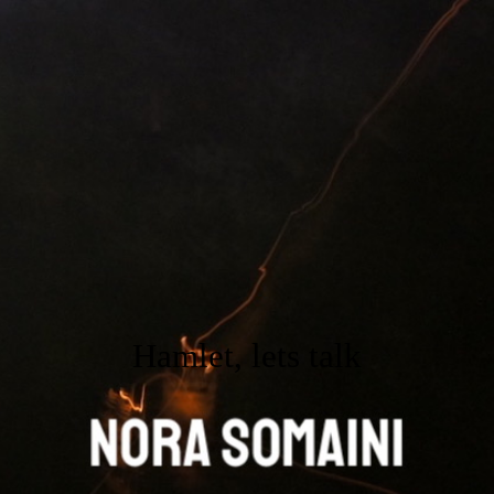
ANFANG
legale wunder GbR
NORA SOMAINI
FLÜSTERASPHALT
Hamlet, lets talk