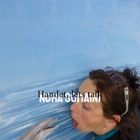
ANFANG
legale wunder GbR
NORA SOMAINI
FLÜSTERASPHALT
Hamlet, lets talk