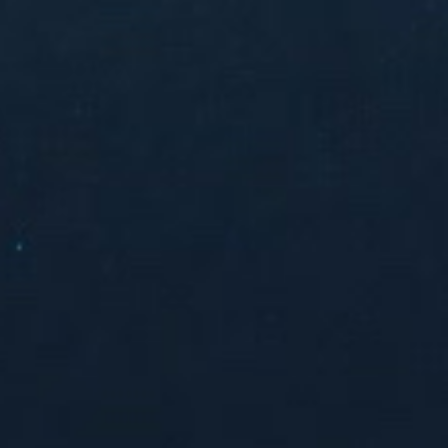
ANFANG
legale wunder GbR
NORA SOMAINI
FLÜSTERASPHALT