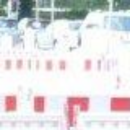
ANFANG
legale wunder GbR
NORA SOMAINI
FLÜSTERASPHALT