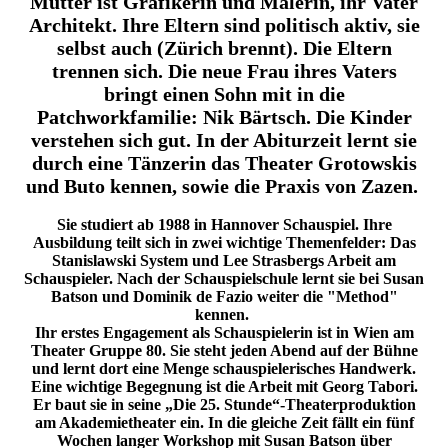
Mutter ist Grafikerin und Malerin, ihr Vater
Architekt. Ihre Eltern sind politisch aktiv, sie
selbst auch (Zürich brennt). Die Eltern
trennen sich. Die neue Frau ihres Vaters
bringt einen Sohn mit in die
Patchworkfamilie: Nik Bärtsch. Die Kinder
verstehen sich gut. In der Abiturzeit lernt sie
durch eine Tänzerin das Theater Grotowskis
und Buto kennen, sowie die Praxis von Zazen.
Sie studiert ab 1988 in Hannover Schauspiel. Ihre
Ausbildung teilt sich in zwei wichtige Themenfelder: Das
Stanislawski System und Lee Strasbergs Arbeit am
Schauspieler. Nach der Schauspielschule lernt sie bei Susan
Batson und Dominik de Fazio weiter die "Method"
kennen.
Ihr erstes Engagement als Schauspielerin ist in Wien am
Theater Gruppe 80. Sie steht jeden Abend auf der Bühne
und lernt dort eine Menge schauspielerisches Handwerk.
Eine wichtige Begegnung ist die Arbeit mit Georg Tabori.
Er baut sie in seine „Die 25. Stunde“-Theaterproduktion
am Akademietheater ein. In die gleiche Zeit fällt ein fünf
Wochen langer Workshop mit Susan Batson über