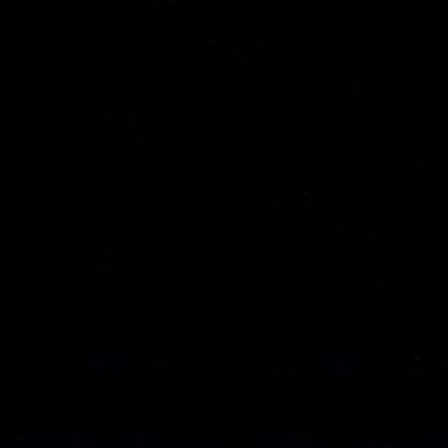
ANFANG
legale wunder GbR
NORA SOMAINI
FLÜSTERASPHALT